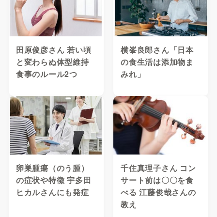
田原俊彦さん 若い頃
横峯良郎さん「日本
と変わらぬ体型維持
の食生活は添加物ま
食事のルール2つ
みれ」
卵巣腫瘍（のう腫）
千住真理子さん コン
の症状や特徴 宇多田
サート前は〇〇を食
ヒカルさんにも発症
べる 江藤俊哉さんの
教え