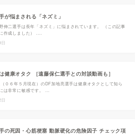
手が悩まされる「ネズミ」
野伸二選手は長年「ネズミ」に悩まされています。 （この記事
に作成しました） .…
9日
は健康オタク ［遠藤保仁選手との対談動画も］
阪（０６年５月現在）のDF加地亮選手は健康オタクとして知ら
には非常に敏感です。 …
2日
手の死因・心筋梗塞 動脈硬化の危険因子 チェック項