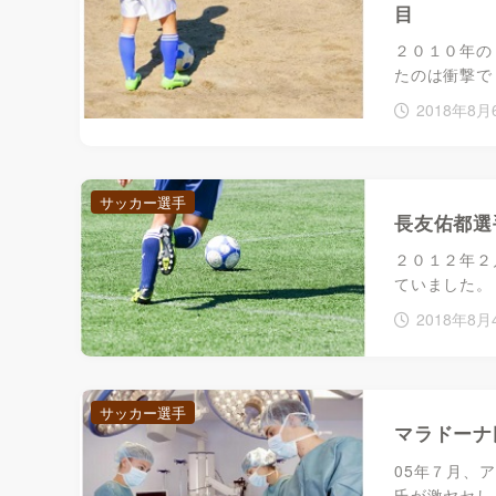
目
２０１０年の
たのは衝撃でし
2018年8月
サッカー選手
長友佑都選
２０１２年２
ていました。
2018年8月
サッカー選手
マラドーナ
05年７月、
氏が激ヤセしま