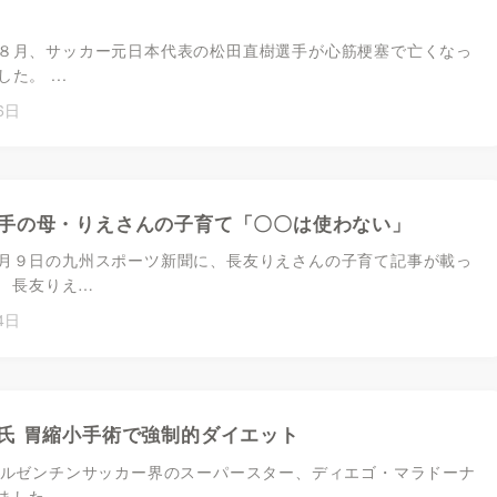
８月、サッカー元日本代表の松田直樹選手が心筋梗塞で亡くなっ
た。 ...
6日
手の母・りえさんの子育て「〇〇は使わない」
月９日の九州スポーツ新聞に、長友りえさんの子育て記事が載っ
 長友りえ…
4日
氏 胃縮小手術で強制的ダイエット
アルゼンチンサッカー界のスーパースター、ディエゴ・マラドーナ
した。 ...