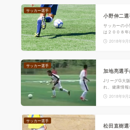
サッカー選手
小野伸二選
サッカーの小
は２００８年
2018年9月
サッカー選手
加地亮選手
JリーグG大
れ、健康情報
2018年9月
サッカー選手
松田直樹選