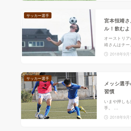
サッカー選手
宮本恒靖さ
ル！飲むよ
オーストリア
靖さんはチー
2018年9月
サッカー選手
メッシ選手
習慣
いまや押しも
手。 ...
2018年9月