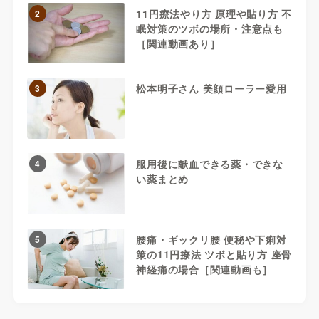
11円療法やり方 原理や貼り方 不
2
眠対策のツボの場所・注意点も
［関連動画あり］
松本明子さん 美顔ローラー愛用
3
服用後に献血できる薬・できな
4
い薬まとめ
腰痛・ギックリ腰 便秘や下痢対
5
策の11円療法 ツボと貼り方 座骨
神経痛の場合［関連動画も］