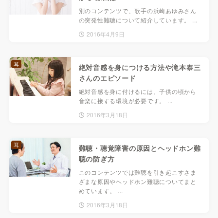
別のコンテンツで、歌手の浜崎あゆみさん
の突発性難聴について紹介しています。 ...
2016年4月9日
耳
絶対音感を身につける方法や滝本泰三
さんのエピソード
絶対音感を身に付けるには、子供の頃から
音楽に接する環境が必要です。 ...
2016年3月18日
耳
難聴・聴覚障害の原因とヘッドホン難
聴の防ぎ方
このコンテンツでは難聴を引き起こすさま
ざまな原因やヘッドホン難聴についてまと
めています。 ...
2016年3月18日