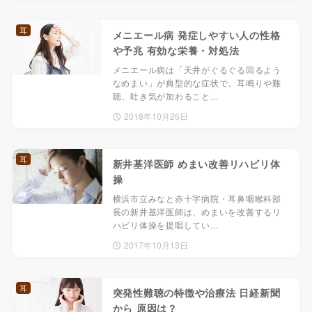
耳
メニエール病 発症しやすい人の性格
や予兆 有効な栄養・対処法
メニエール病は「天井がぐるぐる回るよう
なめまい」が典型的な症状で、耳鳴りや難
聴、吐き気が加わること…
2018年10月26日
耳
新井基洋医師 めまい改善リハビリ体
操
横浜市立みなと赤十字病院・耳鼻咽喉科部
長の新井基洋医師は、めまいを改善するリ
ハビリ体操を提唱してい…
2017年10月13日
耳
突発性難聴の特徴や治療法 日経新聞
から 原因は？