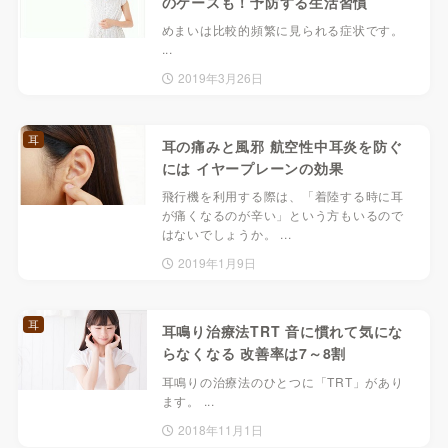
のケースも！予防する生活習慣
めまいは比較的頻繁に見られる症状です。
...
2019年3月26日
耳
耳の痛みと風邪 航空性中耳炎を防ぐ
には イヤープレーンの効果
飛行機を利用する際は、「着陸する時に耳
が痛くなるのが辛い」という方もいるので
はないでしょうか。 ...
2019年1月9日
耳
耳鳴り治療法TRT 音に慣れて気にな
らなくなる 改善率は7～8割
耳鳴りの治療法のひとつに「TRT」があり
ます。 ...
2018年11月1日