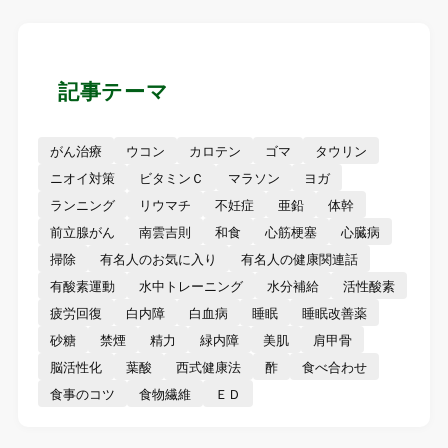
記事テーマ
がん治療
ウコン
カロテン
ゴマ
タウリン
ニオイ対策
ビタミンＣ
マラソン
ヨガ
ランニング
リウマチ
不妊症
亜鉛
体幹
前立腺がん
南雲吉則
和食
心筋梗塞
心臓病
掃除
有名人のお気に入り
有名人の健康関連話
有酸素運動
水中トレーニング
水分補給
活性酸素
疲労回復
白内障
白血病
睡眠
睡眠改善薬
砂糖
禁煙
精力
緑内障
美肌
肩甲骨
脳活性化
葉酸
西式健康法
酢
食べ合わせ
食事のコツ
食物繊維
ＥＤ