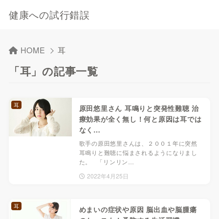
健康への試行錯誤
HOME
耳
「耳」の記事一覧
耳
原田悠里さん 耳鳴りと突発性難聴 治
療効果が全く無し！何と原因は耳では
なく…
歌手の原田悠里さんは、２００１年に突然
耳鳴りと難聴に悩まされるようになりまし
た。 「リンリン…
2022年4月25日
耳
めまいの症状や原因 脳出血や脳腫瘍