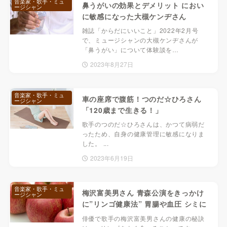
音楽家・歌手・ミュ
鼻うがいの効果とデメリット におい
ージシャン
に敏感になった大槻ケンヂさん
雑誌「からだにいいこと」2022年2月号
で、ミュージシャンの大槻ケンヂさんが
「鼻うがい」について体験談を…
2023年8月27日
音楽家・歌手・ミュ
車の座席で腹筋！つのだ☆ひろさん
ージシャン
「120歳まで生きる！」
歌手のつのだ☆ひろさんは、かつて病弱だ
ったため、自身の健康管理に敏感になりま
した。 ...
2023年6月19日
音楽家・歌手・ミュ
梅沢富美男さん 青森公演をきっかけ
ージシャン
に”リンゴ健康法” 胃腸や血圧 シミに
俳優で歌手の梅沢富美男さんの健康の秘訣