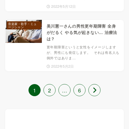
2022年5月12日
音楽家・歌手・ミュ
美川憲一さんの男性更年期障害 全身
ージシャン
がだるく やる気が起きない… 治療法
は？
更年期障害というと女性をイメージします
が、男性にも発症します。 それは有名人も
例外ではありま…
2022年5月2日
1
2
…
6