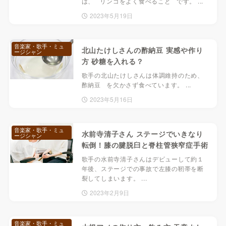
は、 リンゴをよく食べること です。 ...
2023年5月19日
音楽家・歌手・ミュ
北山たけしさんの酢納豆 実感や作り
ージシャン
方 砂糖を入れる？
歌手の北山たけしさんは体調維持のため、
酢納豆 を欠かさず食べています。 ...
2023年5月16日
音楽家・歌手・ミュ
水前寺清子さん ステージでいきなり
ージシャン
転倒！膝の腱脱臼と脊柱管狭窄症手術
歌手の水前寺清子さんはデビューして約１
年後、ステージでの事故で左膝の靭帯を断
裂してしまいます。 ...
2023年2月9日
音楽家・歌手・ミュ