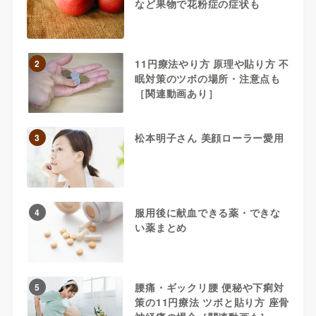
など果物で花粉症の症状も
11円療法やり方 原理や貼り方 不
2
眠対策のツボの場所・注意点も
［関連動画あり］
松本明子さん 美顔ローラー愛用
3
服用後に献血できる薬・できな
4
い薬まとめ
腰痛・ギックリ腰 便秘や下痢対
5
策の11円療法 ツボと貼り方 座骨