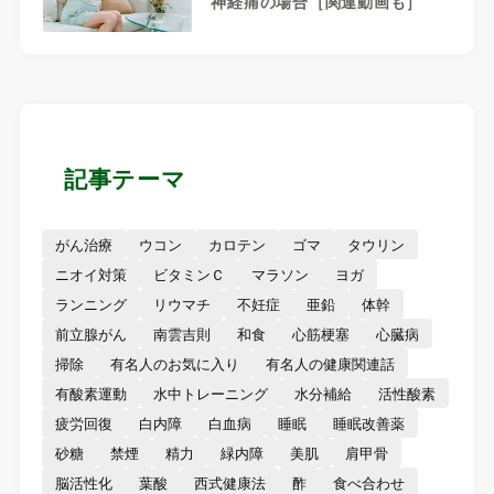
神経痛の場合［関連動画も］
記事テーマ
がん治療
ウコン
カロテン
ゴマ
タウリン
ニオイ対策
ビタミンＣ
マラソン
ヨガ
ランニング
リウマチ
不妊症
亜鉛
体幹
前立腺がん
南雲吉則
和食
心筋梗塞
心臓病
掃除
有名人のお気に入り
有名人の健康関連話
有酸素運動
水中トレーニング
水分補給
活性酸素
疲労回復
白内障
白血病
睡眠
睡眠改善薬
砂糖
禁煙
精力
緑内障
美肌
肩甲骨
脳活性化
葉酸
西式健康法
酢
食べ合わせ