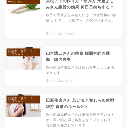
大根アメの作り方・飲み方 天童よし
ージシャン
みさん絶賛の効果 何日日持ちする？
歌手の天童よしみさんには、カゼ対策の”秘
策”として、 大根アメ が欠かせません。
...
2022年12月26日
音楽家・歌手・ミュ
山本譲二さんの病気 顔面神経の腫
ージシャン
瘍・聴力喪失
歌手の山本譲二さんは聴力を失いつつある
そうです。 ...
2022年6月27日
音楽家・歌手・ミュ
田原俊彦さん 若い頃と変わらぬ体型
ージシャン
維持 食事のルール2つ
歌手の田原俊彦さんは還暦を過ぎています
が、若い頃と同じ体型をキープしており、
写真集も発売しています…