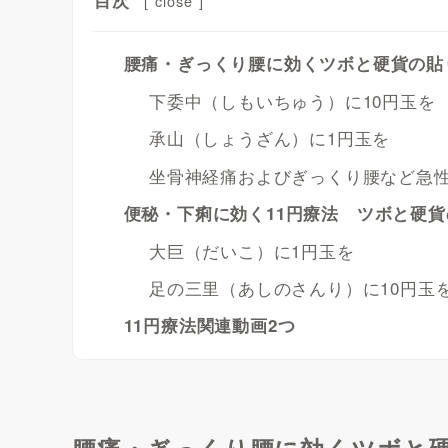
目次
[
close
]
腰痛・ぎっくり腰に効くツボと硬貨の貼
下委中（しもいちゅう）に10円玉を
承山（しょうざん）に1円玉を
坐骨神経痛およびぎっくり腰など急
便秘・下痢に効く11円療法 ツボと硬
大巨（だいこ）に1円玉を
足の三里（あしのさんり）に10円玉
11円療法関連動画2つ