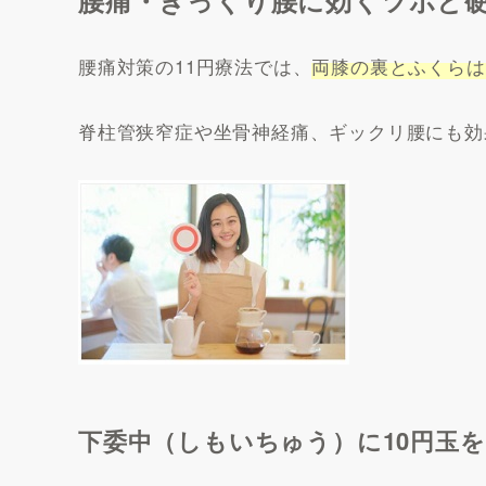
腰痛・ぎっくり腰に効くツボと
腰痛対策の11円療法では、
両膝の裏とふくらは
脊柱管狭窄症や坐骨神経痛、ギックリ腰にも効
下委中（しもいちゅう）に10円玉を