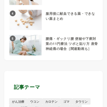
服用後に献血できる薬・できな
4
い薬まとめ
腰痛・ギックリ腰 便秘や下痢対
5
策の11円療法 ツボと貼り方 座骨
神経痛の場合［関連動画も］
記事テーマ
がん治療
ウコン
カロテン
ゴマ
タウリン