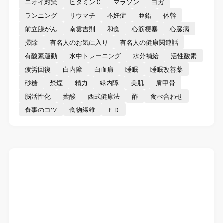
ニオイ対策
ビタミンＣ
マラソン
ヨガ
ランニング
リウマチ
不妊症
亜鉛
体幹
前立腺がん
南雲吉則
和食
心筋梗塞
心臓病
掃除
有名人のお気に入り
有名人の健康関連話
有酸素運動
水中トレーニング
水分補給
活性酸素
疲労回復
白内障
白血病
睡眠
睡眠改善薬
砂糖
禁煙
精力
緑内障
美肌
肩甲骨
脳活性化
葉酸
西式健康法
酢
食べ合わせ
食事のコツ
食物繊維
ＥＤ