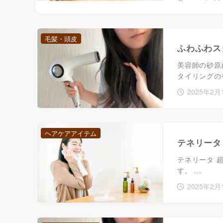
毛髪・頭皮
ふわふわス
美容師の砂原
タイリングの
2025年2月
ヘアケアアイテム
テネリータ
テネリータ 
す。 ...
2025年2月