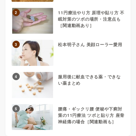
11円療法やり方 原理や貼り方 不
2
眠対策のツボの場所・注意点も
［関連動画あり］
松本明子さん 美顔ローラー愛用
3
服用後に献血できる薬・できな
4
い薬まとめ
腰痛・ギックリ腰 便秘や下痢対
5
策の11円療法 ツボと貼り方 座骨
神経痛の場合［関連動画も］