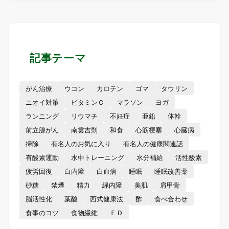
記事テーマ
がん治療
ウコン
カロテン
ゴマ
タウリン
ニオイ対策
ビタミンＣ
マラソン
ヨガ
ランニング
リウマチ
不妊症
亜鉛
体幹
前立腺がん
南雲吉則
和食
心筋梗塞
心臓病
掃除
有名人のお気に入り
有名人の健康関連話
有酸素運動
水中トレーニング
水分補給
活性酸素
疲労回復
白内障
白血病
睡眠
睡眠改善薬
砂糖
禁煙
精力
緑内障
美肌
肩甲骨
脳活性化
葉酸
西式健康法
酢
食べ合わせ
食事のコツ
食物繊維
ＥＤ