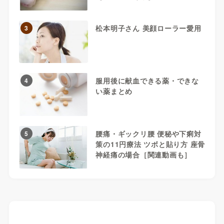
松本明子さん 美顔ローラー愛用
3
服用後に献血できる薬・できな
4
い薬まとめ
腰痛・ギックリ腰 便秘や下痢対
5
策の11円療法 ツボと貼り方 座骨
神経痛の場合［関連動画も］