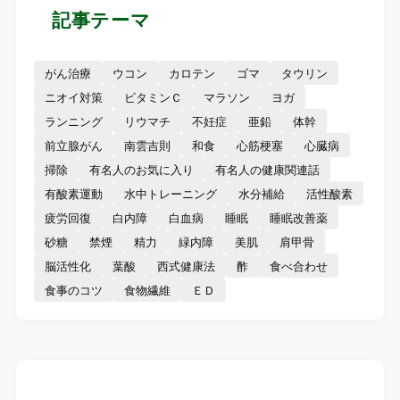
記事テーマ
がん治療
ウコン
カロテン
ゴマ
タウリン
ニオイ対策
ビタミンＣ
マラソン
ヨガ
ランニング
リウマチ
不妊症
亜鉛
体幹
前立腺がん
南雲吉則
和食
心筋梗塞
心臓病
掃除
有名人のお気に入り
有名人の健康関連話
有酸素運動
水中トレーニング
水分補給
活性酸素
疲労回復
白内障
白血病
睡眠
睡眠改善薬
砂糖
禁煙
精力
緑内障
美肌
肩甲骨
脳活性化
葉酸
西式健康法
酢
食べ合わせ
食事のコツ
食物繊維
ＥＤ