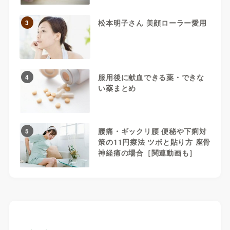
松本明子さん 美顔ローラー愛用
3
服用後に献血できる薬・できな
4
い薬まとめ
腰痛・ギックリ腰 便秘や下痢対
5
策の11円療法 ツボと貼り方 座骨
神経痛の場合［関連動画も］