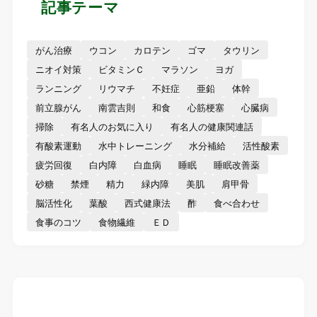
記事テーマ
がん治療
ウコン
カロテン
ゴマ
タウリン
ニオイ対策
ビタミンＣ
マラソン
ヨガ
ランニング
リウマチ
不妊症
亜鉛
体幹
前立腺がん
南雲吉則
和食
心筋梗塞
心臓病
掃除
有名人のお気に入り
有名人の健康関連話
有酸素運動
水中トレーニング
水分補給
活性酸素
疲労回復
白内障
白血病
睡眠
睡眠改善薬
砂糖
禁煙
精力
緑内障
美肌
肩甲骨
脳活性化
葉酸
西式健康法
酢
食べ合わせ
食事のコツ
食物繊維
ＥＤ