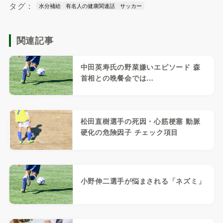
タグ：
水分補給
有名人の健康関連話
サッカー
関連記事
中田英寿氏の野菜嫌いエピソード 森
首相との晩餐会では…
松田直樹選手の死因・心筋梗塞 動脈
硬化の危険因子 チェック項目
小野伸二選手が悩まされる「ネズミ」