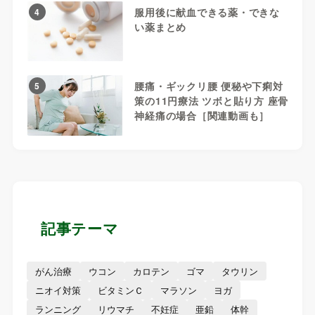
服用後に献血できる薬・できな
4
い薬まとめ
腰痛・ギックリ腰 便秘や下痢対
5
策の11円療法 ツボと貼り方 座骨
神経痛の場合［関連動画も］
記事テーマ
がん治療
ウコン
カロテン
ゴマ
タウリン
ニオイ対策
ビタミンＣ
マラソン
ヨガ
ランニング
リウマチ
不妊症
亜鉛
体幹