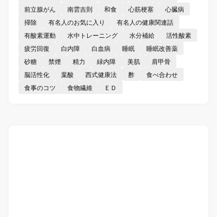
前立腺がん
南雲吉則
和食
心筋梗塞
心臓病
掃除
有名人のお気に入り
有名人の健康関連話
有酸素運動
水中トレーニング
水分補給
活性酸素
疲労回復
白内障
白血病
睡眠
睡眠改善薬
砂糖
禁煙
精力
緑内障
美肌
肩甲骨
脳活性化
葉酸
西式健康法
酢
食べ合わせ
食事のコツ
食物繊維
ＥＤ