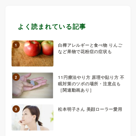
よく読まれている記事
白樺アレルギーと食べ物 りんご
1
など果物で花粉症の症状も
11円療法やり方 原理や貼り方 不
2
眠対策のツボの場所・注意点も
［関連動画あり］
松本明子さん 美顔ローラー愛用
3