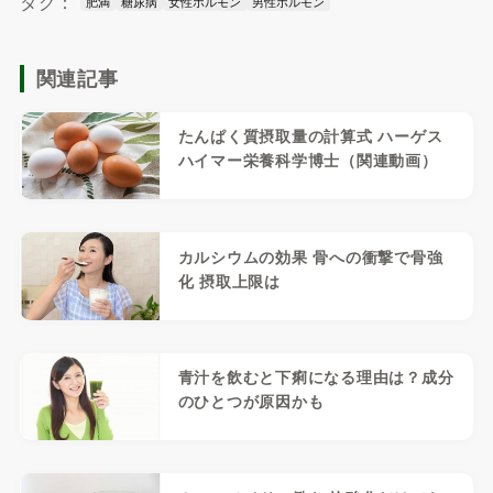
タグ：
肥満
糖尿病
女性ホルモン
男性ホルモン
関連記事
たんぱく質摂取量の計算式 ハーゲス
ハイマー栄養科学博士（関連動画）
カルシウムの効果 骨への衝撃で骨強
化 摂取上限は
青汁を飲むと下痢になる理由は？成分
のひとつが原因かも