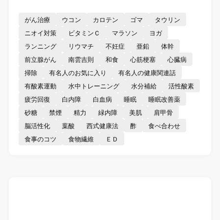
がん治療
ウコン
カロテン
ゴマ
タウリン
ニオイ対策
ビタミンＣ
マラソン
ヨガ
ランニング
リウマチ
不妊症
亜鉛
体幹
前立腺がん
南雲吉則
和食
心筋梗塞
心臓病
掃除
有名人のお気に入り
有名人の健康関連話
有酸素運動
水中トレーニング
水分補給
活性酸素
疲労回復
白内障
白血病
睡眠
睡眠改善薬
砂糖
禁煙
精力
緑内障
美肌
肩甲骨
脳活性化
葉酸
西式健康法
酢
食べ合わせ
食事のコツ
食物繊維
ＥＤ