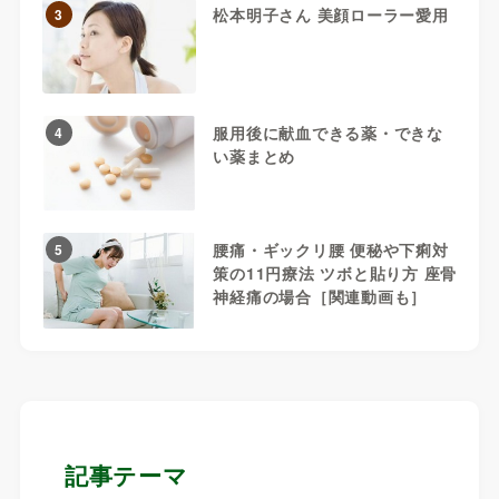
松本明子さん 美顔ローラー愛用
3
服用後に献血できる薬・できな
4
い薬まとめ
腰痛・ギックリ腰 便秘や下痢対
5
策の11円療法 ツボと貼り方 座骨
神経痛の場合［関連動画も］
記事テーマ