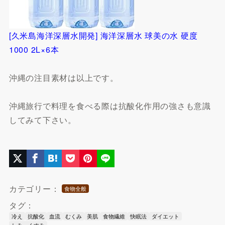
[久米島海洋深層水開発] 海洋深層水 球美の水 硬度
1000 2L×6本
沖縄の注目素材は以上です。
沖縄旅行で料理を食べる際は抗酸化作用の強さも意識
してみて下さい。
カテゴリー：
食物全般
タグ：
冷え
抗酸化
血流
むくみ
美肌
食物繊維
快眠法
ダイエット
しみ・くすみ