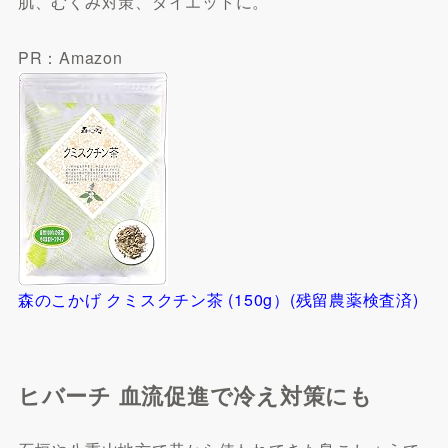
肌、むくみ対策、ダイエットに。
PR：Amazon
森のこかげ クミスクチン茶 (150g）(残留農薬検査済)
ヒバーチ 血流促進で冷え対策にも