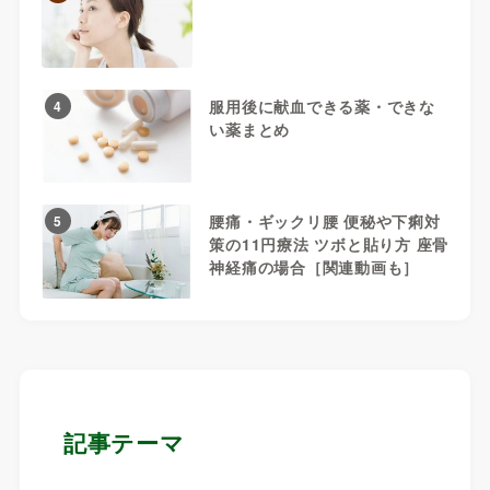
服用後に献血できる薬・できな
4
い薬まとめ
腰痛・ギックリ腰 便秘や下痢対
5
策の11円療法 ツボと貼り方 座骨
神経痛の場合［関連動画も］
記事テーマ