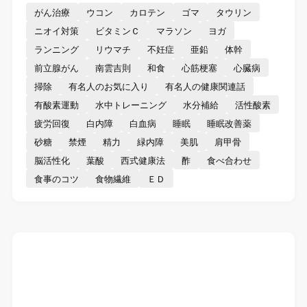
がん治療
ウコン
カロテン
ゴマ
タウリン
ニオイ対策
ビタミンＣ
マラソン
ヨガ
ランニング
リウマチ
不妊症
亜鉛
体幹
前立腺がん
南雲吉則
和食
心筋梗塞
心臓病
掃除
有名人のお気に入り
有名人の健康関連話
有酸素運動
水中トレーニング
水分補給
活性酸素
疲労回復
白内障
白血病
睡眠
睡眠改善薬
砂糖
禁煙
精力
緑内障
美肌
肩甲骨
脳活性化
葉酸
西式健康法
酢
食べ合わせ
食事のコツ
食物繊維
ＥＤ