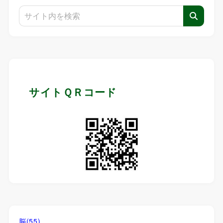
サイトＱＲコード
脳
(55)