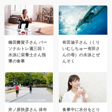
橋田壽賀子さん パー
有田迪子さん（くり
ソナルトレ週三回！
いむしちゅー有田さ
水泳に栄養士さん指
んの母）の水泳とぜ
導の食事
んそく
井ノ原快彦さん 体年
食事中に水分をとり