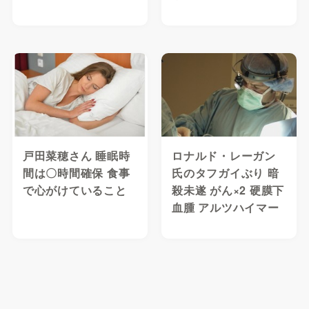
戸田菜穂さん 睡眠時
ロナルド・レーガン
間は〇時間確保 食事
氏のタフガイぶり 暗
で心がけていること
殺未遂 がん×2 硬膜下
血腫 アルツハイマー