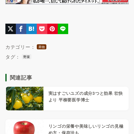
カテゴリー：
果物
タグ：
野菜
関連記事
実はすごいユズの成分3つと効果 壮快
より 平柳要医学博士
リンゴの栄養や美味しいリンゴの見極
め方・保存法も