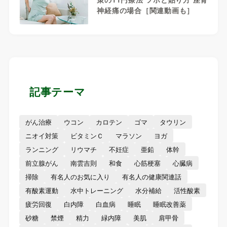
神経痛の場合［関連動画も］
記事テーマ
がん治療
ウコン
カロテン
ゴマ
タウリン
ニオイ対策
ビタミンＣ
マラソン
ヨガ
ランニング
リウマチ
不妊症
亜鉛
体幹
前立腺がん
南雲吉則
和食
心筋梗塞
心臓病
掃除
有名人のお気に入り
有名人の健康関連話
有酸素運動
水中トレーニング
水分補給
活性酸素
疲労回復
白内障
白血病
睡眠
睡眠改善薬
砂糖
禁煙
精力
緑内障
美肌
肩甲骨