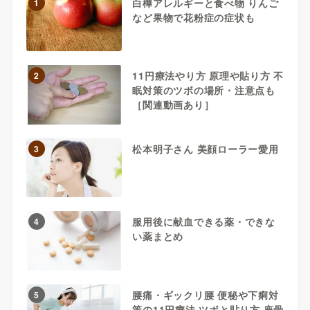
白樺アレルギーと食べ物 りんご
1
など果物で花粉症の症状も
11円療法やり方 原理や貼り方 不
2
眠対策のツボの場所・注意点も
［関連動画あり］
松本明子さん 美顔ローラー愛用
3
服用後に献血できる薬・できな
4
い薬まとめ
腰痛・ギックリ腰 便秘や下痢対
5
策の11円療法 ツボと貼り方 座骨