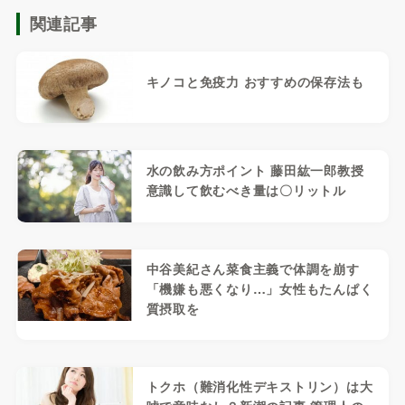
関連記事
キノコと免疫力 おすすめの保存法も
水の飲み方ポイント 藤田紘一郎教授
意識して飲むべき量は〇リットル
中谷美紀さん菜食主義で体調を崩す
「機嫌も悪くなり…」女性もたんぱく
質摂取を
トクホ（難消化性デキストリン）は大