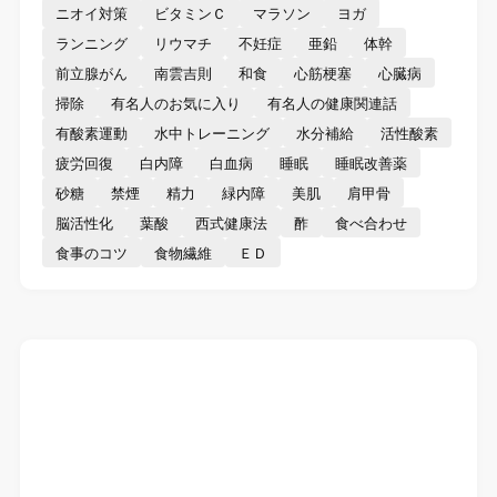
ニオイ対策
ビタミンＣ
マラソン
ヨガ
ランニング
リウマチ
不妊症
亜鉛
体幹
前立腺がん
南雲吉則
和食
心筋梗塞
心臓病
掃除
有名人のお気に入り
有名人の健康関連話
有酸素運動
水中トレーニング
水分補給
活性酸素
疲労回復
白内障
白血病
睡眠
睡眠改善薬
砂糖
禁煙
精力
緑内障
美肌
肩甲骨
脳活性化
葉酸
西式健康法
酢
食べ合わせ
食事のコツ
食物繊維
ＥＤ