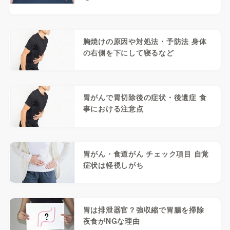
胸焼けの原因や対処法・予防法 身体
の右側を下にして寝るなど
胃がんで胃切除後の症状・後遺症 食
事における注意点
胃がん・食道がん チェック項目 自覚
症状は軽視しがち
胃は排泄器官？強収縮で胃腸を掃除
夜食がNGな理由