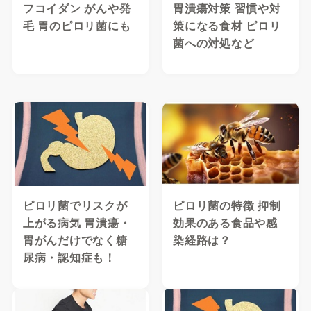
フコイダン がんや発
胃潰瘍対策 習慣や対
毛 胃のピロリ菌にも
策になる食材 ピロリ
菌への対処など
ピロリ菌でリスクが
ピロリ菌の特徴 抑制
上がる病気 胃潰瘍・
効果のある食品や感
胃がんだけでなく糖
染経路は？
尿病・認知症も！