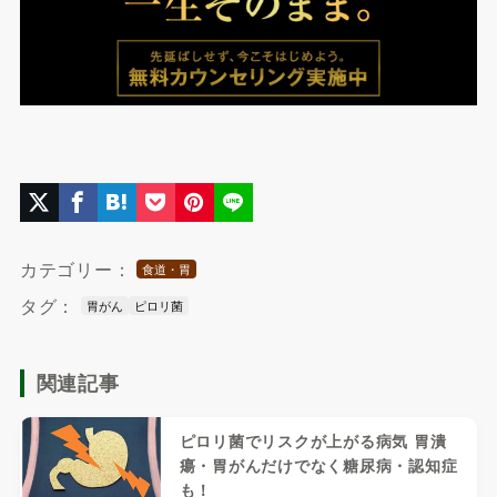
カテゴリー：
食道・胃
タグ：
胃がん
ピロリ菌
関連記事
ピロリ菌でリスクが上がる病気 胃潰
瘍・胃がんだけでなく糖尿病・認知症
も！