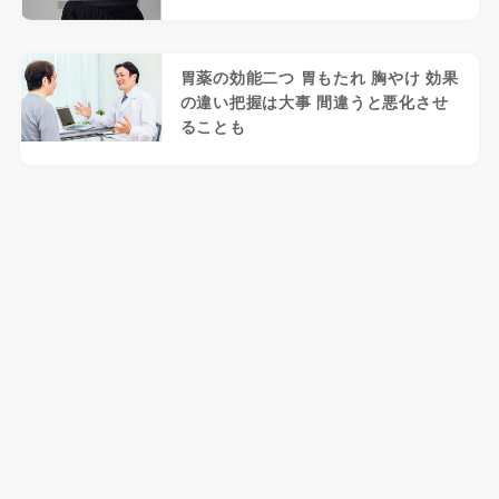
胃薬の効能二つ 胃もたれ 胸やけ 効果
の違い把握は大事 間違うと悪化させ
ることも