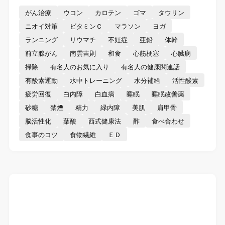
がん治療
ウコン
カロテン
ゴマ
タウリン
ニオイ対策
ビタミンＣ
マラソン
ヨガ
ランニング
リウマチ
不妊症
亜鉛
体幹
前立腺がん
南雲吉則
和食
心筋梗塞
心臓病
掃除
有名人のお気に入り
有名人の健康関連話
有酸素運動
水中トレーニング
水分補給
活性酸素
疲労回復
白内障
白血病
睡眠
睡眠改善薬
砂糖
禁煙
精力
緑内障
美肌
肩甲骨
脳活性化
葉酸
西式健康法
酢
食べ合わせ
食事のコツ
食物繊維
ＥＤ