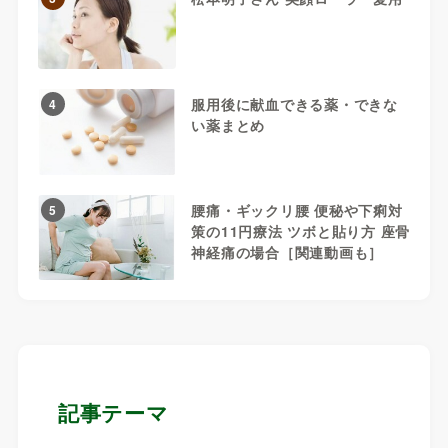
服用後に献血できる薬・できな
4
い薬まとめ
腰痛・ギックリ腰 便秘や下痢対
5
策の11円療法 ツボと貼り方 座骨
神経痛の場合［関連動画も］
記事テーマ