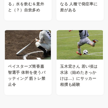
る」水を飲む＆意外
なる 人種で発症率に
と（？）自炊多め
差がある
ベイスターズ筒香嘉
玉木宏さん 若い頃は
智選手 体幹を使うバ
水泳（始めたきっか
ッティング 筋トレ禁
けは…）にサッカー
止令
相撲も経験