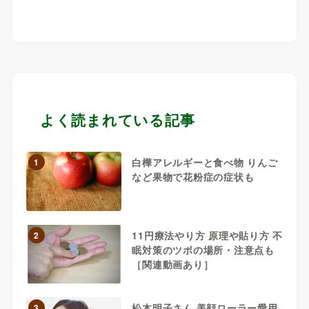
よく読まれている記事
白樺アレルギーと食べ物 りんご
1
など果物で花粉症の症状も
11円療法やり方 原理や貼り方 不
2
眠対策のツボの場所・注意点も
［関連動画あり］
松本明子さん 美顔ローラー愛用
3