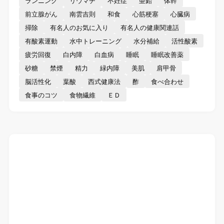
ランニング
リウマチ
不妊症
亜鉛
体幹
前立腺がん
南雲吉則
和食
心筋梗塞
心臓病
掃除
有名人のお気に入り
有名人の健康関連話
有酸素運動
水中トレーニング
水分補給
活性酸素
疲労回復
白内障
白血病
睡眠
睡眠改善薬
砂糖
禁煙
精力
緑内障
美肌
肩甲骨
脳活性化
葉酸
西式健康法
酢
食べ合わせ
食事のコツ
食物繊維
ＥＤ