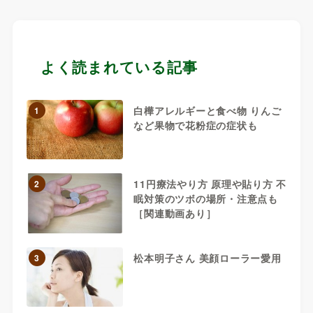
よく読まれている記事
白樺アレルギーと食べ物 りんご
1
など果物で花粉症の症状も
11円療法やり方 原理や貼り方 不
2
眠対策のツボの場所・注意点も
［関連動画あり］
松本明子さん 美顔ローラー愛用
3