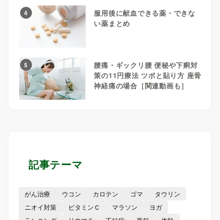
服用後に献血できる薬・できな
4
い薬まとめ
腰痛・ギックリ腰 便秘や下痢対
5
策の11円療法 ツボと貼り方 座骨
神経痛の場合［関連動画も］
記事テーマ
がん治療
ウコン
カロテン
ゴマ
タウリン
ニオイ対策
ビタミンＣ
マラソン
ヨガ