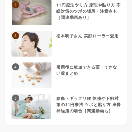
11円療法やり方 原理や貼り方 不
2
眠対策のツボの場所・注意点も
［関連動画あり］
松本明子さん 美顔ローラー愛用
3
服用後に献血できる薬・できな
4
い薬まとめ
腰痛・ギックリ腰 便秘や下痢対
5
策の11円療法 ツボと貼り方 座骨
神経痛の場合［関連動画も］