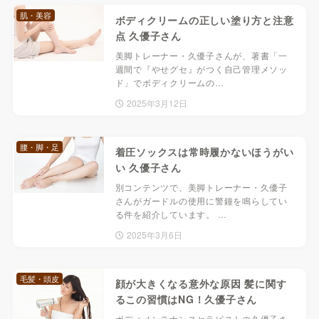
肌・美容
ボディクリームの正しい塗り方と注意
点 久優子さん
美脚トレーナー・久優子さんが、著書「一
週間で『やせグセ』がつく自己管理メソッ
ド」でボディクリームの…
2025年3月12日
腰・脚・足
着圧ソックスは常時履かないほうがい
い 久優子さん
別コンテンツで、美脚トレーナー・久優子
さんがガードルの使用に警鐘を鳴らしてい
る件を紹介しています。 …
2025年3月6日
毛髪・頭皮
顔が大きくなる意外な原因 髪に関す
るこの習慣はNG！久優子さん
ボディメンテナンスセラピストの久優子さ