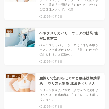
んが、著書「一週間で『やせグセ』がつく
自己管理メソッド」で顔…
2025年3月6日
睡眠
ベネクスリカバリーウェアの効果 秘
密は素材に
ベネクスリカバリーウェアは「休息専用ウ
ェア」とも呼ばれていて、「着るだけで疲
労がとれる」と話題のウ…
2025年3月1日
腰・脚・足
腰振りで筋肉をほぐすと腰痛緩和効果
あり やり方も簡単 北濱みどりさん
グリーン健康会代表で、漢方家の北濱みど
りさんは、腰痛解消に「腰振り」を推奨し
ています。 ...
2025年3月1日