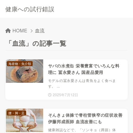
健康への試行錯誤
HOME
血流
「血流」の記事一覧
海産物・魚介類
サバの水煮缶 栄養豊富でいろんな料
理に 冨永愛さん 国産品愛用
モデルの冨永愛さんは青魚をよく食べま
す。 ...
2025年7月12日
腰・脚・足
そんきょ体操で脊柱管狭窄の症状改善
伊藤邦成医師 血流改善にも
健康雑誌などで、「ソンキョ（蹲踞）体