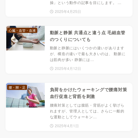
操」という動作の記事を目にします。 ...
2025年4月25日
心臓・血管・血液
動脈と静脈 共通点と違う点 毛細血管
のつくりについても
動脈と静脈にはいくつかの違いがあります
が、構造の違いで最も大きいのは、 動脈に
は筋肉が多い 静脈には…
2025年4月12日
腰・脚・足
負荷をかけたウォーキングで腰痛対策
血行促進と背筋を刺激
腰痛対策としては腹筋・背筋がよく挙げら
れますが、管理人としては、さらに一般的
な運動としてウォーキン…
2025年4月1日