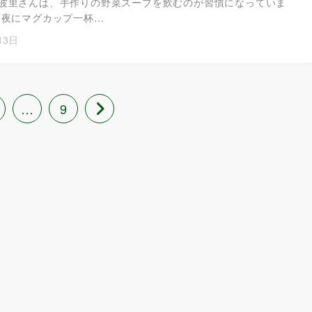
波里さんは、手作りの野菜スープを飲むのが習慣になっていま
と夜にマグカップ一杯…
13日
…
9