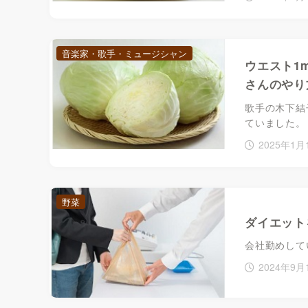
音楽家・歌手・ミュージシャン
ウエスト1
さんのやり
歌手の木下結
ていました。 .
2025年1月
野菜
ダイエット
会社勤めして
2024年9月