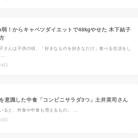
m弱！からキャベツダイエットで48kgやせた 木下結子
方
子さんは子供の頃、「好きなものを好きなだけ」食べる生活をし
..
14日
を意識した中食「コンビニサラダ3つ」土井英司さん
いると、外食や中食も増えるもの。 ...
10日