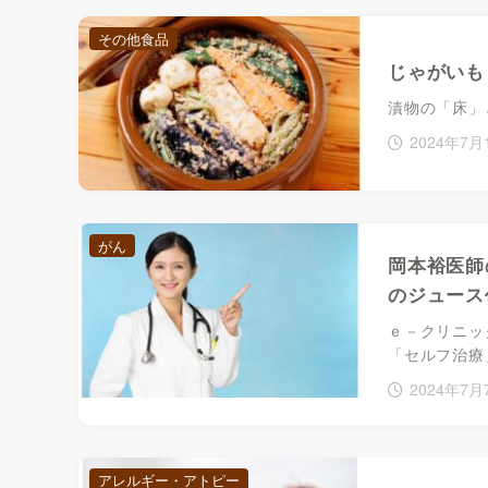
その他食品
じゃがいも
漬物の「床」
2024年7月
がん
岡本裕医師
のジュース
ｅ－クリニッ
「セルフ治療
2024年7月
アレルギー・アトピー