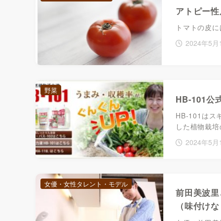
アトピー性
トマトの皮に
2024年5月
野菜
HB-10
HB-101
した植物栽培
2024年5月
女優・女性タレント・モデル
前田美波里
（味付けな