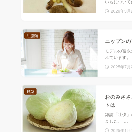
いもについて
2026年3月
油脂類
ニップンの
モデルの冨永
れています。 .
2025年7月
野菜
おのみささ
トは
雑誌「壮快」
ました。 ...
2025年1月