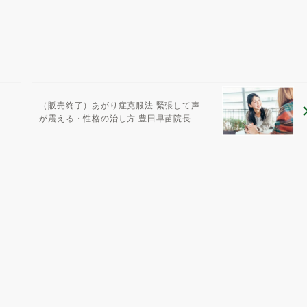
（販売終了）あがり症克服法 緊張して声
が震える・性格の治し方 豊田早苗院長