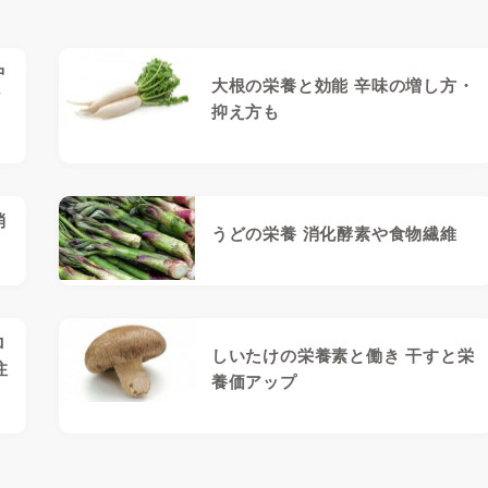
中
大根の栄養と効能 辛味の増し方・
ど
抑え方も
消
うどの栄養 消化酵素や食物繊維
ロ
しいたけの栄養素と働き 干すと栄
注
養価アップ