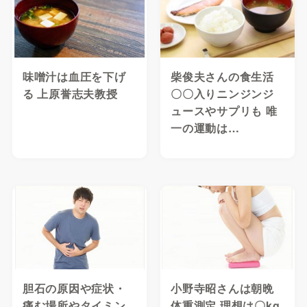
味噌汁は血圧を下げ
柴俊夫さんの食生活
る 上原誉志夫教授
〇〇入りニンジンジ
ュースやサプリも 唯
一の運動は…
胆石の原因や症状・
小野寺昭さんは朝晩
痛む場所やタイミン
体重測定 理想は〇kg