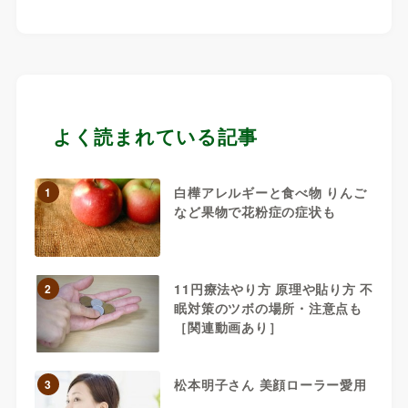
よく読まれている記事
白樺アレルギーと食べ物 りんご
1
など果物で花粉症の症状も
11円療法やり方 原理や貼り方 不
2
眠対策のツボの場所・注意点も
［関連動画あり］
松本明子さん 美顔ローラー愛用
3