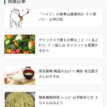
関連記事
「ハイジ」の食事は健康的か ライ麦
パン・山羊の乳
デトックスで最も大事なこと（＋あと
2つ）ＦＩ値とは ダイエットも意識す
るなら
長谷製陶 陶器のおひつ 陶珍 有元葉子
さんおすすめ
簡単麺類料理 レシピ お手軽作り方 ２
ちゃんねるより