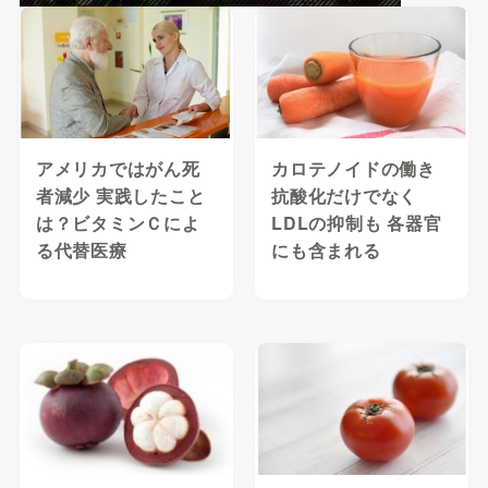
アメリカではがん死
カロテノイドの働き
者減少 実践したこと
抗酸化だけでなく
は？ビタミンＣによ
LDLの抑制も 各器官
る代替医療
にも含まれる