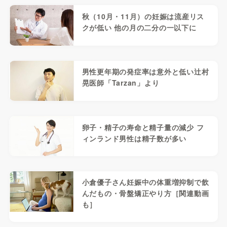
秋（10月・11月）の妊娠は流産リス
クが低い 他の月の二分の一以下に
男性更年期の発症率は意外と低い辻村
晃医師「Tarzan」より
卵子・精子の寿命と精子量の減少 フ
ィンランド男性は精子数が多い
小倉優子さん妊娠中の体重増抑制で飲
んだもの・骨盤矯正やり方［関連動画
も］