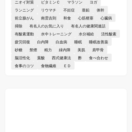
ニオイ対策
ビタミンＣ
マラソン
ヨガ
ランニング
リウマチ
不妊症
亜鉛
体幹
前立腺がん
南雲吉則
和食
心筋梗塞
心臓病
掃除
有名人のお気に入り
有名人の健康関連話
有酸素運動
水中トレーニング
水分補給
活性酸素
疲労回復
白内障
白血病
睡眠
睡眠改善薬
砂糖
禁煙
精力
緑内障
美肌
肩甲骨
脳活性化
葉酸
西式健康法
酢
食べ合わせ
食事のコツ
食物繊維
ＥＤ