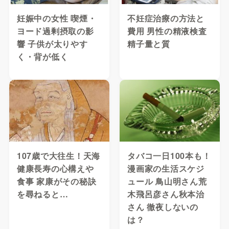
妊娠中の女性 喫煙・
不妊症治療の方法と
ヨード過剰摂取の影
費用 男性の精液検査
響 子供が太りやす
精子量と質
く・背が低く
107歳で大往生！天海
タバコ一日100本も！
健康長寿の心構えや
漫画家の生活スケジ
食事 家康がその秘訣
ュール 鳥山明さん荒
を尋ねると…
木飛呂彦さん秋本治
さん 徹夜しないの
は？