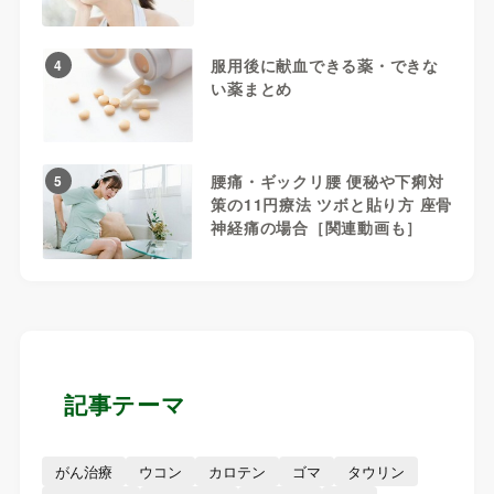
服用後に献血できる薬・できな
4
い薬まとめ
腰痛・ギックリ腰 便秘や下痢対
5
策の11円療法 ツボと貼り方 座骨
神経痛の場合［関連動画も］
記事テーマ
がん治療
ウコン
カロテン
ゴマ
タウリン