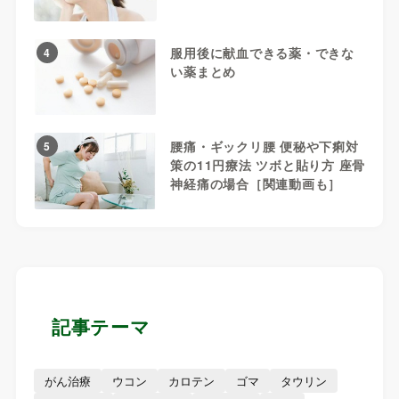
服用後に献血できる薬・できな
4
い薬まとめ
腰痛・ギックリ腰 便秘や下痢対
5
策の11円療法 ツボと貼り方 座骨
神経痛の場合［関連動画も］
記事テーマ
がん治療
ウコン
カロテン
ゴマ
タウリン