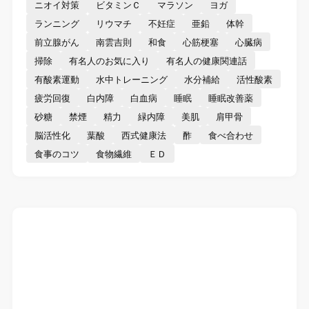
ニオイ対策
ビタミンＣ
マラソン
ヨガ
ランニング
リウマチ
不妊症
亜鉛
体幹
前立腺がん
南雲吉則
和食
心筋梗塞
心臓病
掃除
有名人のお気に入り
有名人の健康関連話
有酸素運動
水中トレーニング
水分補給
活性酸素
疲労回復
白内障
白血病
睡眠
睡眠改善薬
砂糖
禁煙
精力
緑内障
美肌
肩甲骨
脳活性化
葉酸
西式健康法
酢
食べ合わせ
食事のコツ
食物繊維
ＥＤ