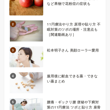
など果物で花粉症の症状も
11円療法やり方 原理や貼り方 不
2
眠対策のツボの場所・注意点も
［関連動画あり］
松本明子さん 美顔ローラー愛用
3
服用後に献血できる薬・できな
4
い薬まとめ
腰痛・ギックリ腰 便秘や下痢対
5
策の11円療法 ツボと貼り方 座骨