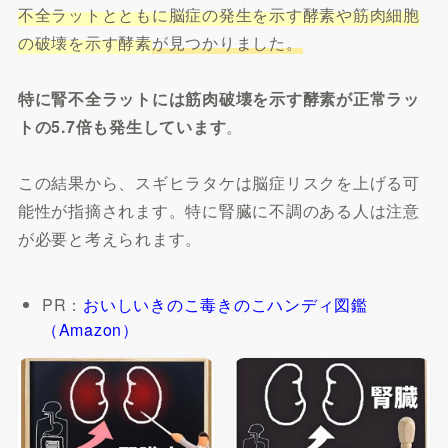
不全ラットとともに脳症の発生を示す酵素や筋肉細胞
の破壊を示す酵素
が見つかりました。
特に腎不全ラットには筋肉破壊を示す酵素が正常ラッ
トの5.7倍も発生しています
。
この結果から、スギヒラタケは脳症リスクを上げる可
能性が指摘されます。特に腎臓に不調のある人は注意
が必要と考えられます。
PR：
おいしいきのこ毒きのこハンディ図鑑
（Amazon）