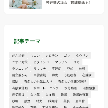
神経痛の場合［関連動画も］
記事テーマ
がん治療
ウコン
カロテン
ゴマ
タウリン
ニオイ対策
ビタミンＣ
マラソン
ヨガ
ランニング
リウマチ
不妊症
亜鉛
体幹
前立腺がん
南雲吉則
和食
心筋梗塞
心臓病
掃除
有名人のお気に入り
有名人の健康関連話
有酸素運動
水中トレーニング
水分補給
活性酸素
疲労回復
白内障
白血病
睡眠
睡眠改善薬
砂糖
禁煙
精力
緑内障
美肌
肩甲骨
脳活性化
葉酸
西式健康法
酢
食べ合わせ