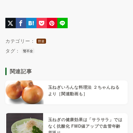
カテゴリー：
野菜
タグ：
腎不全
関連記事
玉ねぎいろんな料理法 ２ちゃんねる
より［関連動画も］
玉ねぎの健康効果は「サラサラ」では
なく抗酸化 FMD値アップで血管年齢
若返り