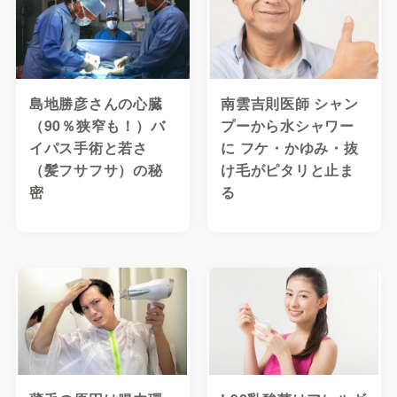
島地勝彦さんの心臓
南雲吉則医師 シャン
（90％狭窄も！）バ
プーから水シャワー
イパス手術と若さ
に フケ・かゆみ・抜
（髪フサフサ）の秘
け毛がピタリと止ま
密
る