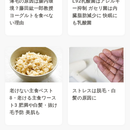
薄毛の原因は腸内環
L92乳酸菌はアレルギ
境？藤田紘一郎教授
ー抑制 ガセリ菌は内
ヨーグルトを食べな
臓脂肪減少に 快眠に
い理由
も乳酸菌
老けない主食ベスト
ストレスは脱毛・白
8・老ける主食ワース
髪の原因に
ト3 肥満や白髪・抜け
毛予防 美肌も