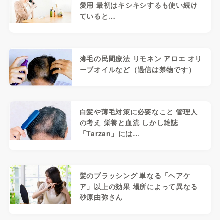
愛用 最初はキシキシするも使い続け
ていると…
薄毛の民間療法 リモネン アロエ オリ
ーブオイルなど（過信は禁物です）
白髪や薄毛対策に必要なこと 管理人
の考え 栄養と血流 しかし雑誌
「Tarzan」には…
髪のブラッシング 単なる「ヘアケ
ア」以上の効果 場所によって異なる
砂原由弥さん