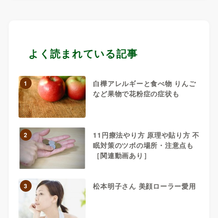
よく読まれている記事
白樺アレルギーと食べ物 りんご
1
など果物で花粉症の症状も
11円療法やり方 原理や貼り方 不
2
眠対策のツボの場所・注意点も
［関連動画あり］
松本明子さん 美顔ローラー愛用
3