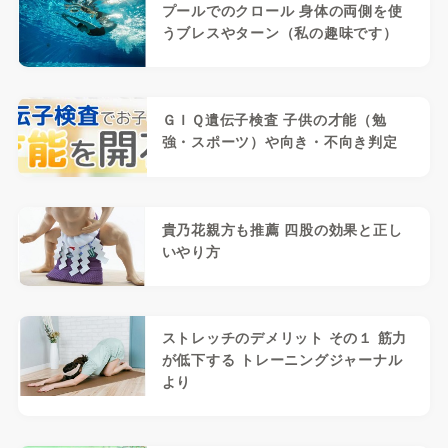
プールでのクロール 身体の両側を使
うブレスやターン（私の趣味です）
ＧＩＱ遺伝子検査 子供の才能（勉
強・スポーツ）や向き・不向き判定
貴乃花親方も推薦 四股の効果と正し
いやり方
ストレッチのデメリット その１ 筋力
が低下する トレーニングジャーナル
より