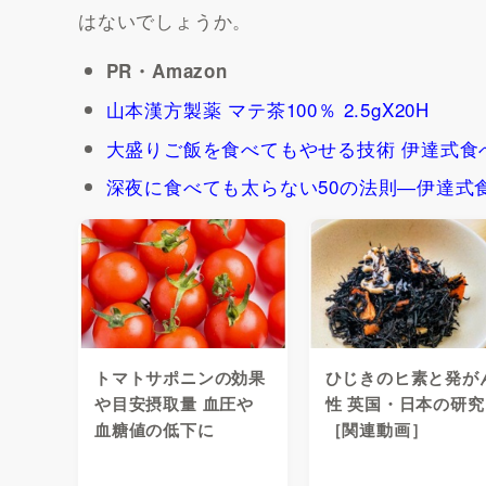
はないでしょうか。
PR・Amazon
山本漢方製薬 マテ茶100％ 2.5gX20H
大盛りご飯を食べてもやせる技術 伊達式食
深夜に食べても太らない50の法則―伊達式
トマトサポニンの効果
ひじきのヒ素と発が
や目安摂取量 血圧や
性 英国・日本の研究
血糖値の低下に
［関連動画］