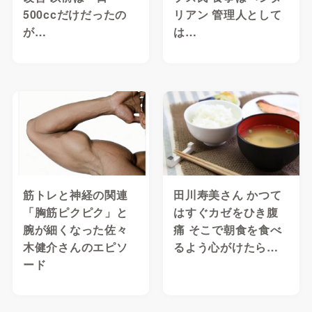
500ccだけだったの
リアン 管理人として
が…
は…
筋トレと神経の関連
田川寿美さん かつて
「胸筋ピクピク」と
はすぐカゼをひき腹
腕が細くなった佐々
痛 そこで朝食を食べ
木健介さんのエピソ
るよう心がけたら…
ード