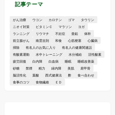
記事テーマ
がん治療
ウコン
カロテン
ゴマ
タウリン
ニオイ対策
ビタミンＣ
マラソン
ヨガ
ランニング
リウマチ
不妊症
亜鉛
体幹
前立腺がん
南雲吉則
和食
心筋梗塞
心臓病
掃除
有名人のお気に入り
有名人の健康関連話
有酸素運動
水中トレーニング
水分補給
活性酸素
疲労回復
白内障
白血病
睡眠
睡眠改善薬
砂糖
禁煙
精力
緑内障
美肌
肩甲骨
脳活性化
葉酸
西式健康法
酢
食べ合わせ
食事のコツ
食物繊維
ＥＤ