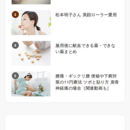
松本明子さん 美顔ローラー愛用
3
服用後に献血できる薬・できな
4
い薬まとめ
腰痛・ギックリ腰 便秘や下痢対
5
策の11円療法 ツボと貼り方 座骨
神経痛の場合［関連動画も］