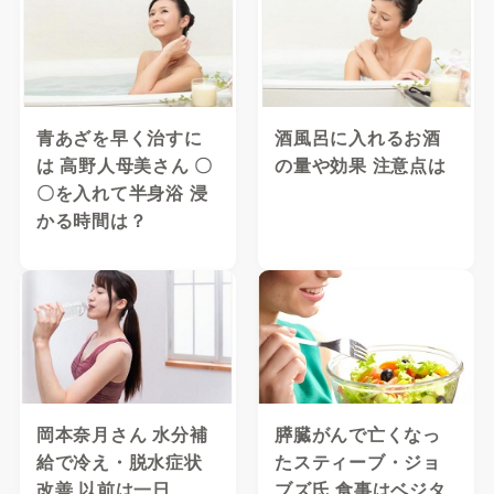
青あざを早く治すに
酒風呂に入れるお酒
は 高野人母美さん 〇
の量や効果 注意点は
〇を入れて半身浴 浸
かる時間は？
岡本奈月さん 水分補
膵臓がんで亡くなっ
給で冷え・脱水症状
たスティーブ・ジョ
改善 以前は一日
ブズ氏 食事はベジタ