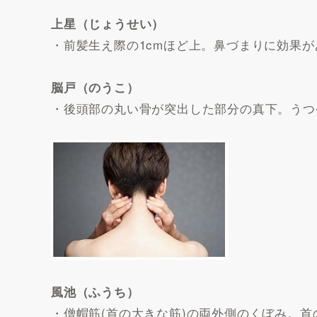
上星（じょうせい）
・前髪生え際の1cmほど上。鼻づまりに効果
脳戸（のうこ）
・後頭部の丸い骨が突出した部分の真下。うつ
風池（ふうち）
・僧帽筋(首の大きな筋)の両外側のくぼみ。首