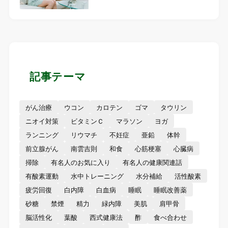
記事テーマ
がん治療
ウコン
カロテン
ゴマ
タウリン
ニオイ対策
ビタミンＣ
マラソン
ヨガ
ランニング
リウマチ
不妊症
亜鉛
体幹
前立腺がん
南雲吉則
和食
心筋梗塞
心臓病
掃除
有名人のお気に入り
有名人の健康関連話
有酸素運動
水中トレーニング
水分補給
活性酸素
疲労回復
白内障
白血病
睡眠
睡眠改善薬
砂糖
禁煙
精力
緑内障
美肌
肩甲骨
脳活性化
葉酸
西式健康法
酢
食べ合わせ