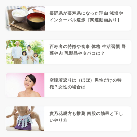
長野県が長寿県になった理由 減塩や
インターバル速歩［関連動画あり］
百寿者の特徴や食事 体格 生活習慣 野
菜や肉 乳製品やタバコは？
空腹若返りは（ほぼ）男性だけの特
権？女性の場合は
貴乃花親方も推薦 四股の効果と正し
いやり方