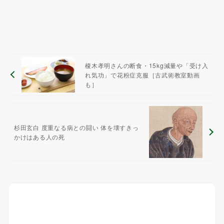
榎木孝明さんの断食・15kg減量や「受け入
れ気功」で花粉症克服［古武術教室動画
も］
杉田玄白 度重なる病との闘い 体を壊すきっ
かけはある人の死