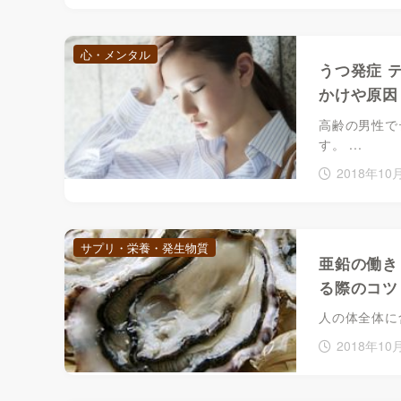
心・メンタル
うつ発症 
かけや原因
高齢の男性で
す。 ...
2018年10
サプリ・栄養・発生物質
亜鉛の働き
る際のコツ
人の体全体に含
2018年10