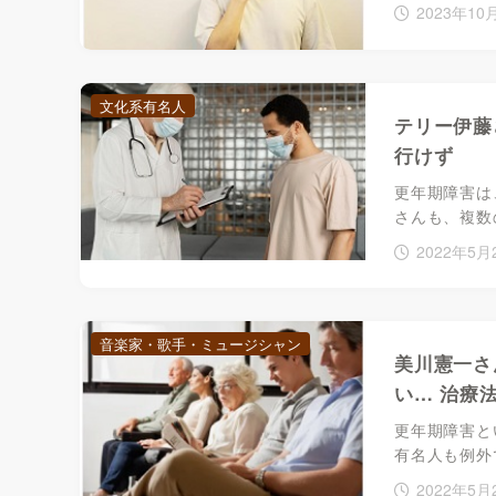
2023年10
文化系有名人
テリー伊藤
行けず
更年期障害は
さんも、複数
2022年5月
音楽家・歌手・ミュージシャン
美川憲一さ
い… 治療
更年期障害と
有名人も例外
2022年5月