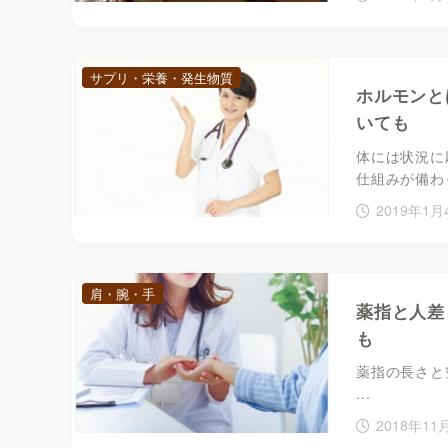
サプリ・栄養・発生物質
ホルモンと
いても
体には状況に
仕組みが備わっ
2019年1月
肩・腕・手
薬指と人差
も
薬指の長さと
...
2018年11