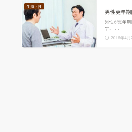
生殖・性
男性更年期
男性が更年期
す。 ...
2016年4月