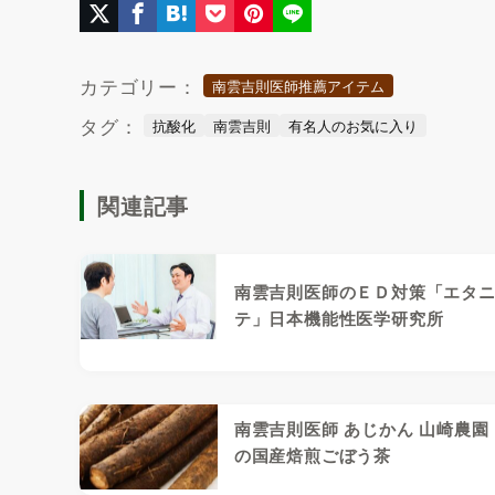
カテゴリー：
南雲吉則医師推薦アイテム
タグ：
抗酸化
南雲吉則
有名人のお気に入り
関連記事
南雲吉則医師のＥＤ対策「エタ
テ」日本機能性医学研究所
南雲吉則医師 あじかん 山崎農園
の国産焙煎ごぼう茶