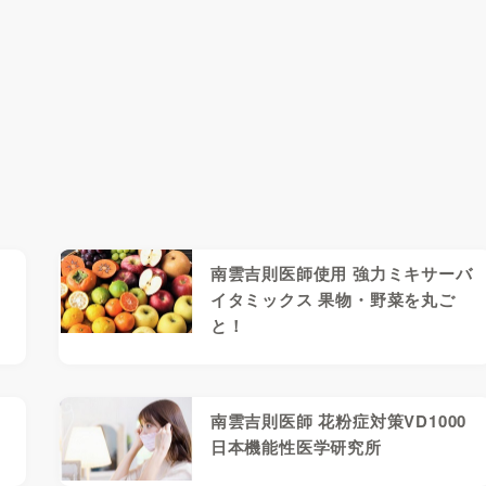
南雲吉則医師使用 強力ミキサーバ
ニ
イタミックス 果物・野菜を丸ご
と！
南雲吉則医師 花粉症対策VD1000
日本機能性医学研究所