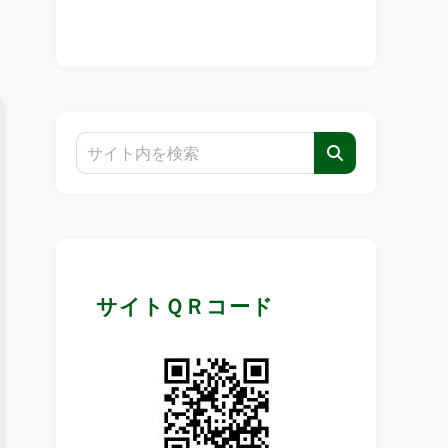
し
サイトＱＲコード