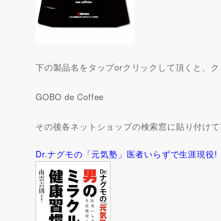
下の製品名をタップorクリックして頂くと、
GOBO de Coffee
その後各ネットショップの検索窓に貼り付けて
Dr.ナグモの「元気塾」医者いらずで生涯現役!