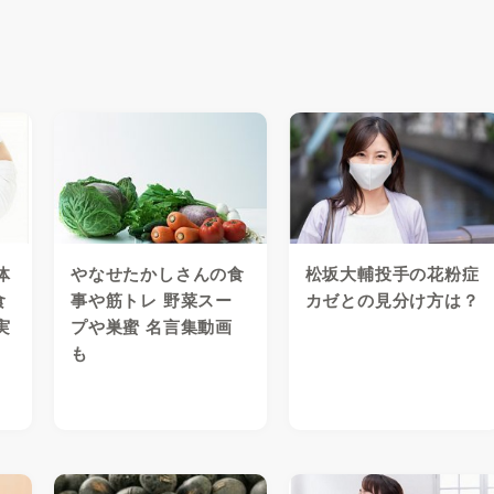
体
やなせたかしさんの食
松坂大輔投手の花粉症
食
事や筋トレ 野菜スー
カゼとの見分け方は？
実
プや巣蜜 名言集動画
も