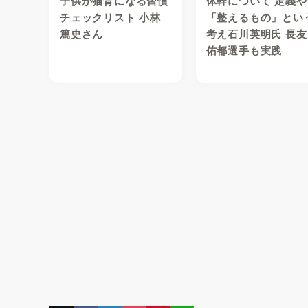
子供が猫背になる習慣
体幹について 定義や
チェックリスト 小林
「整えるもの」とい
篤史さん
考え石川英明氏 長友
佑都選手も実践