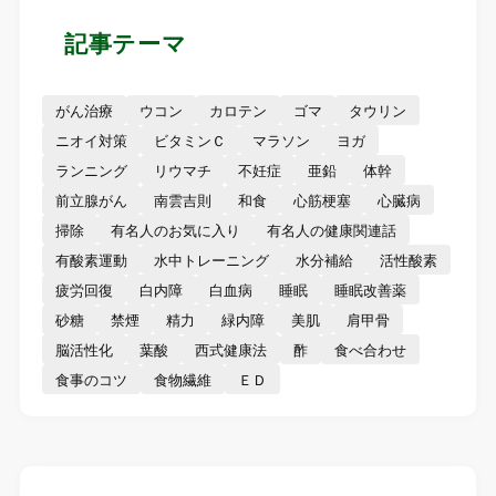
記事テーマ
がん治療
ウコン
カロテン
ゴマ
タウリン
ニオイ対策
ビタミンＣ
マラソン
ヨガ
ランニング
リウマチ
不妊症
亜鉛
体幹
前立腺がん
南雲吉則
和食
心筋梗塞
心臓病
掃除
有名人のお気に入り
有名人の健康関連話
有酸素運動
水中トレーニング
水分補給
活性酸素
疲労回復
白内障
白血病
睡眠
睡眠改善薬
砂糖
禁煙
精力
緑内障
美肌
肩甲骨
脳活性化
葉酸
西式健康法
酢
食べ合わせ
食事のコツ
食物繊維
ＥＤ