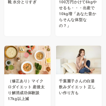
靴 水分とりすぎ
100万円かけて6kgや
せるも・・・出産で
10kg増「あなた昔か
らそんな体型な
の？」
（修正あり）マイク
千葉麗子さんの白湯
ロダイエット 産後太
飲みダイエット 正し
り解消成功体験談
い作り方も
17kg以上減