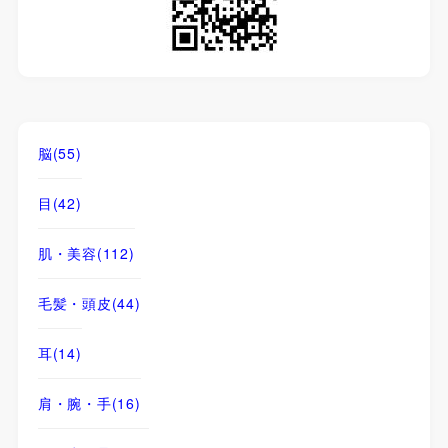
脳
(55)
目
(42)
肌・美容
(112)
毛髪・頭皮
(44)
耳
(14)
肩・腕・手
(16)