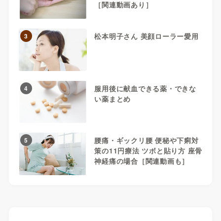
［関連動画あり］
松本明子さん 美顔ローラー愛用
3
服用後に献血できる薬・できな
4
い薬まとめ
腰痛・ギックリ腰 便秘や下痢対
5
策の11円療法 ツボと貼り方 座骨
神経痛の場合［関連動画も］