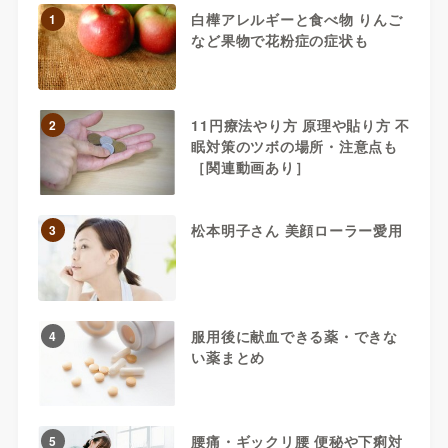
白樺アレルギーと食べ物 りんご
1
など果物で花粉症の症状も
11円療法やり方 原理や貼り方 不
2
眠対策のツボの場所・注意点も
［関連動画あり］
松本明子さん 美顔ローラー愛用
3
服用後に献血できる薬・できな
4
い薬まとめ
腰痛・ギックリ腰 便秘や下痢対
5