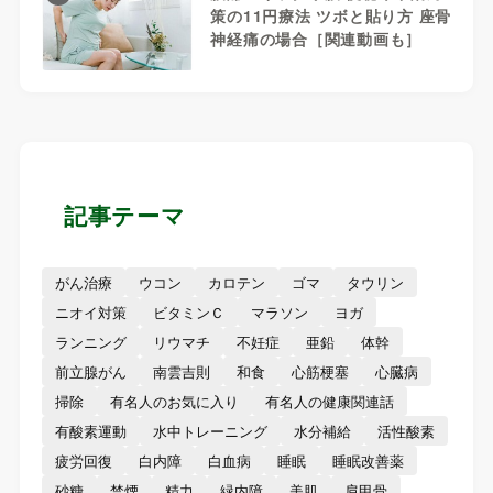
策の11円療法 ツボと貼り方 座骨
神経痛の場合［関連動画も］
記事テーマ
がん治療
ウコン
カロテン
ゴマ
タウリン
ニオイ対策
ビタミンＣ
マラソン
ヨガ
ランニング
リウマチ
不妊症
亜鉛
体幹
前立腺がん
南雲吉則
和食
心筋梗塞
心臓病
掃除
有名人のお気に入り
有名人の健康関連話
有酸素運動
水中トレーニング
水分補給
活性酸素
疲労回復
白内障
白血病
睡眠
睡眠改善薬
砂糖
禁煙
精力
緑内障
美肌
肩甲骨