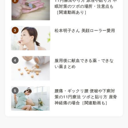
眠対策のツボの場所・注意点も
［関連動画あり］
松本明子さん 美顔ローラー愛用
3
服用後に献血できる薬・できな
4
い薬まとめ
腰痛・ギックリ腰 便秘や下痢対
5
策の11円療法 ツボと貼り方 座骨
神経痛の場合［関連動画も］