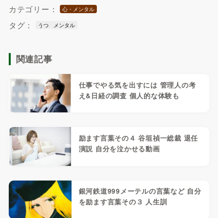
カテゴリー：
心・メンタル
タグ：
うつ
メンタル
関連記事
仕事でやる気を出すには 管理人の考
え&日経の調査 個人的な体験も
励ます言葉その４ 谷垣禎一総裁 退任
演説 自分を泣かせる動画
銀河鉄道999メーテルの言葉など 自分
を励ます言葉その３ 人生訓