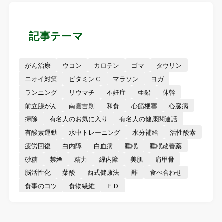
記事テーマ
がん治療
ウコン
カロテン
ゴマ
タウリン
ニオイ対策
ビタミンＣ
マラソン
ヨガ
ランニング
リウマチ
不妊症
亜鉛
体幹
前立腺がん
南雲吉則
和食
心筋梗塞
心臓病
掃除
有名人のお気に入り
有名人の健康関連話
有酸素運動
水中トレーニング
水分補給
活性酸素
疲労回復
白内障
白血病
睡眠
睡眠改善薬
砂糖
禁煙
精力
緑内障
美肌
肩甲骨
脳活性化
葉酸
西式健康法
酢
食べ合わせ
食事のコツ
食物繊維
ＥＤ