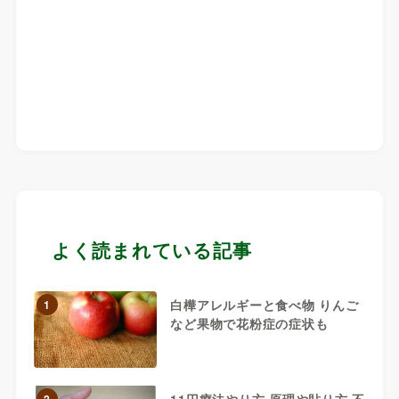
よく読まれている記事
白樺アレルギーと食べ物 りんご
1
など果物で花粉症の症状も
11円療法やり方 原理や貼り方 不
2