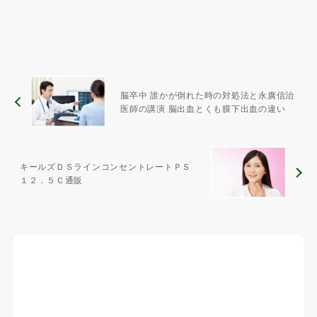
脳卒中 誰かが倒れた時の対処法と永廣信治
医師の講演 脳出血とくも膜下出血の違い
キールズＤＳラインコンセントレートＰＳ
１２．５Ｃ通販