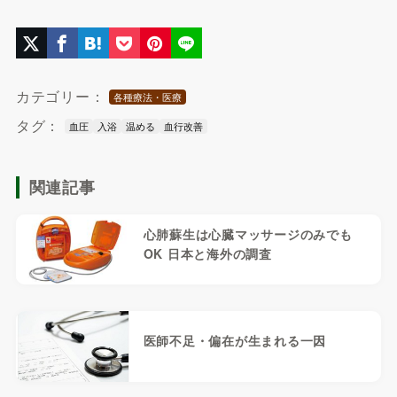
カテゴリー：
各種療法・医療
タグ：
血圧
入浴
温める
血行改善
関連記事
心肺蘇生は心臓マッサージのみでも
OK 日本と海外の調査
医師不足・偏在が生まれる一因