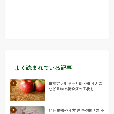
よく読まれている記事
白樺アレルギーと食べ物 りんご
1
など果物で花粉症の症状も
11円療法やり方 原理や貼り方 不
2