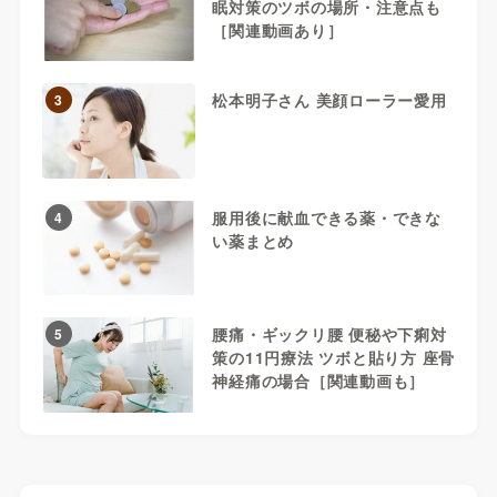
眠対策のツボの場所・注意点も
［関連動画あり］
松本明子さん 美顔ローラー愛用
3
服用後に献血できる薬・できな
4
い薬まとめ
腰痛・ギックリ腰 便秘や下痢対
5
策の11円療法 ツボと貼り方 座骨
神経痛の場合［関連動画も］