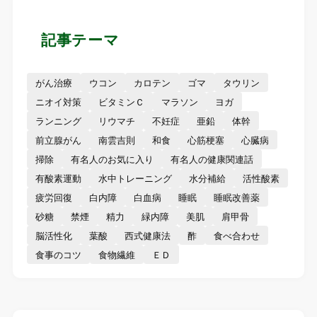
記事テーマ
がん治療
ウコン
カロテン
ゴマ
タウリン
ニオイ対策
ビタミンＣ
マラソン
ヨガ
ランニング
リウマチ
不妊症
亜鉛
体幹
前立腺がん
南雲吉則
和食
心筋梗塞
心臓病
掃除
有名人のお気に入り
有名人の健康関連話
有酸素運動
水中トレーニング
水分補給
活性酸素
疲労回復
白内障
白血病
睡眠
睡眠改善薬
砂糖
禁煙
精力
緑内障
美肌
肩甲骨
脳活性化
葉酸
西式健康法
酢
食べ合わせ
食事のコツ
食物繊維
ＥＤ