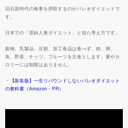
旧石器時代の食事を摂取するのがパレオダイエットで
す。
日本での「原始人食ダイエット」と似た考え方です。
穀物、乳製品、豆類、加工食品は食べず、肉、卵、
魚、野菜、ナッツ、フルーツを主食とします。量やカ
ロリーには制限はありません。
・
【新装版】一生リバウンドしないパレオダイエット
の教科書（Amazon・PR）