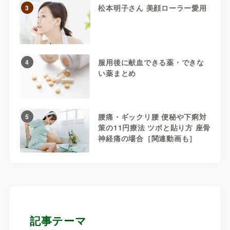
松本明子さん 美顔ローラー愛用
3
服用後に献血できる薬・できな
4
い薬まとめ
腰痛・ギックリ腰 便秘や下痢対
5
策の11円療法 ツボと貼り方 座骨
神経痛の場合［関連動画も］
記事テーマ