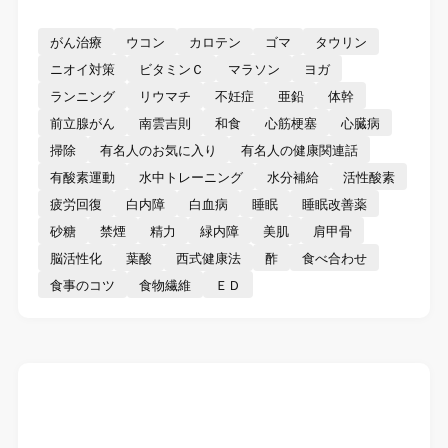
がん治療
ウコン
カロテン
ゴマ
タウリン
ニオイ対策
ビタミンＣ
マラソン
ヨガ
ランニング
リウマチ
不妊症
亜鉛
体幹
前立腺がん
南雲吉則
和食
心筋梗塞
心臓病
掃除
有名人のお気に入り
有名人の健康関連話
有酸素運動
水中トレーニング
水分補給
活性酸素
疲労回復
白内障
白血病
睡眠
睡眠改善薬
砂糖
禁煙
精力
緑内障
美肌
肩甲骨
脳活性化
葉酸
西式健康法
酢
食べ合わせ
食事のコツ
食物繊維
ＥＤ