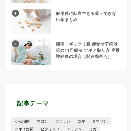
服用後に献血できる薬・できな
4
い薬まとめ
腰痛・ギックリ腰 便秘や下痢対
5
策の11円療法 ツボと貼り方 座骨
神経痛の場合［関連動画も］
記事テーマ
がん治療
ウコン
カロテン
ゴマ
タウリン
ニオイ対策
ビタミンＣ
マラソン
ヨガ