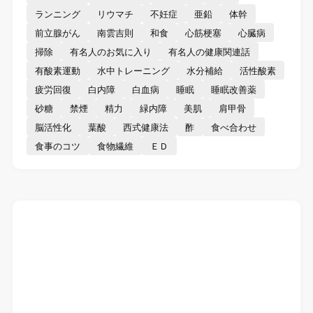
ランニング
リウマチ
不妊症
亜鉛
体幹
前立腺がん
南雲吉則
和食
心筋梗塞
心臓病
掃除
有名人のお気に入り
有名人の健康関連話
有酸素運動
水中トレーニング
水分補給
活性酸素
疲労回復
白内障
白血病
睡眠
睡眠改善薬
砂糖
禁煙
精力
緑内障
美肌
肩甲骨
脳活性化
葉酸
西式健康法
酢
食べ合わせ
食事のコツ
食物繊維
ＥＤ