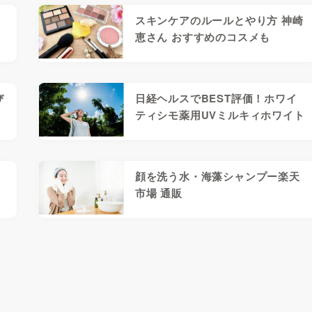
ぶ
スキンケアのルールとやり方 神崎
恵さん おすすめのコスメも
び
日経ヘルスでBEST評価！ホワイ
ティシモ薬用UVミルキィホワイト
使
顔を洗う水・海藻シャンプー楽天
市場 通販