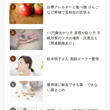
白樺アレルギーと食べ物 りんご
1
など果物で花粉症の症状も
11円療法やり方 原理や貼り方 不
2
眠対策のツボの場所・注意点も
［関連動画あり］
松本明子さん 美顔ローラー愛用
3
服用後に献血できる薬・できな
4
い薬まとめ