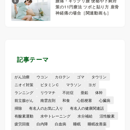
腰痛・ギックリ腰 便秘や下痢対
5
策の11円療法 ツボと貼り方 座骨
神経痛の場合［関連動画も］
記事テーマ
がん治療
ウコン
カロテン
ゴマ
タウリン
ニオイ対策
ビタミンＣ
マラソン
ヨガ
ランニング
リウマチ
不妊症
亜鉛
体幹
前立腺がん
南雲吉則
和食
心筋梗塞
心臓病
掃除
有名人のお気に入り
有名人の健康関連話
有酸素運動
水中トレーニング
水分補給
活性酸素
疲労回復
白内障
白血病
睡眠
睡眠改善薬