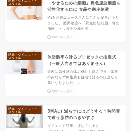
肥満・ダイエット・
「やせるための細胞」褐色脂肪細胞を
スタイル
活性化するには 食品や寒冷刺激
MSN産経ニュースさんにこんな記事があり
ました。 肥満治療へ「褐色脂肪細胞」研究
加速 トウガラシ成分摂…
2021年7月20日
肥満・ダイエット・
体脂肪率を計るブロゼックの推定式
スタイル
（一般人向きではありません）
最近は高性能の体組成計も購入でき、体重
のみならず体脂肪も自宅で計るのは当たり
前になりました。 ...
2021年7月20日
肥満・ダイエット・
BMAL1 減らすにはどうする？時間帯
スタイル
で違う脂肪のつきやすさ
ダイエット記事に接していると、
「BMAL1」という語を目にします。 ...