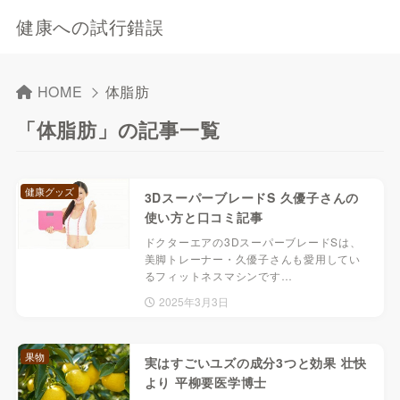
健康への試行錯誤
HOME
体脂肪
「体脂肪」の記事一覧
健康グッズ
3DスーパーブレードS 久優子さんの
使い方と口コミ記事
ドクターエアの3DスーパーブレードSは、
美脚トレーナー・久優子さんも愛用してい
るフィットネスマシンです…
2025年3月3日
果物
実はすごいユズの成分3つと効果 壮快
より 平柳要医学博士