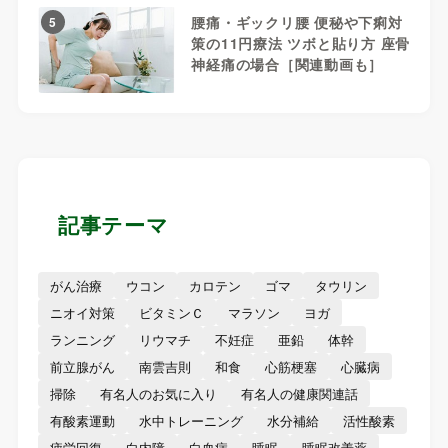
腰痛・ギックリ腰 便秘や下痢対
5
策の11円療法 ツボと貼り方 座骨
神経痛の場合［関連動画も］
記事テーマ
がん治療
ウコン
カロテン
ゴマ
タウリン
ニオイ対策
ビタミンＣ
マラソン
ヨガ
ランニング
リウマチ
不妊症
亜鉛
体幹
前立腺がん
南雲吉則
和食
心筋梗塞
心臓病
掃除
有名人のお気に入り
有名人の健康関連話
有酸素運動
水中トレーニング
水分補給
活性酸素
疲労回復
白内障
白血病
睡眠
睡眠改善薬