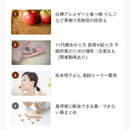
白樺アレルギーと食べ物 りんご
1
など果物で花粉症の症状も
11円療法やり方 原理や貼り方 不
2
眠対策のツボの場所・注意点も
［関連動画あり］
松本明子さん 美顔ローラー愛用
3
服用後に献血できる薬・できな
4
い薬まとめ