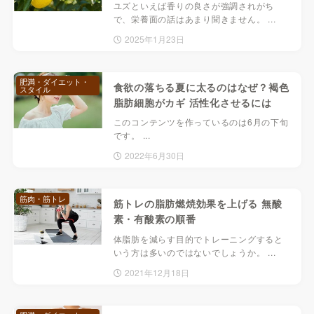
ユズといえば香りの良さが強調されがち
で、栄養面の話はあまり聞きません。 ...
2025年1月23日
肥満・ダイエット・
食欲の落ちる夏に太るのはなぜ？褐色
スタイル
脂肪細胞がカギ 活性化させるには
このコンテンツを作っているのは6月の下旬
です。 ...
2022年6月30日
筋肉・筋トレ
筋トレの脂肪燃焼効果を上げる 無酸
素・有酸素の順番
体脂肪を減らす目的でトレーニングすると
いう方は多いのではないでしょうか。 ...
2021年12月18日