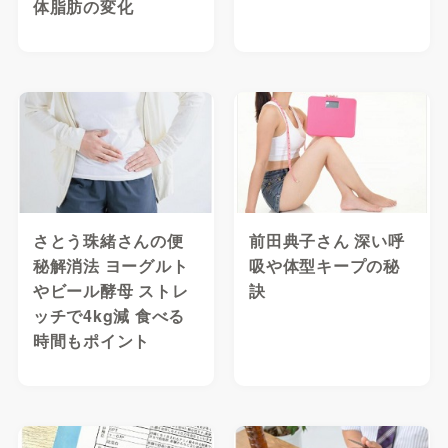
体脂肪の変化
さとう珠緒さんの便
前田典子さん 深い呼
秘解消法 ヨーグルト
吸や体型キープの秘
やビール酵母 ストレ
訣
ッチで4kg減 食べる
時間もポイント