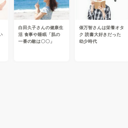
白田久子さんの健康生
俵万智さんは栄養オタ
い
活 食事や睡眠「肌の
ク 読書大好きだった
一番の敵は〇〇」
幼少時代