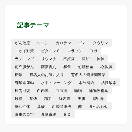
記事テーマ
がん治療
ウコン
カロテン
ゴマ
タウリン
ニオイ対策
ビタミンＣ
マラソン
ヨガ
ランニング
リウマチ
不妊症
亜鉛
体幹
前立腺がん
南雲吉則
和食
心筋梗塞
心臓病
掃除
有名人のお気に入り
有名人の健康関連話
有酸素運動
水中トレーニング
水分補給
活性酸素
疲労回復
白内障
白血病
睡眠
睡眠改善薬
砂糖
禁煙
精力
緑内障
美肌
肩甲骨
脳活性化
葉酸
西式健康法
酢
食べ合わせ
食事のコツ
食物繊維
ＥＤ