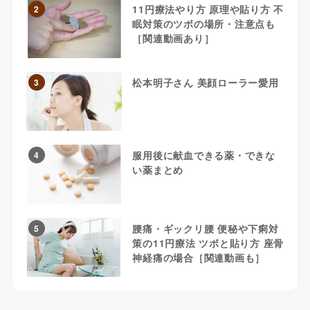
11円療法やり方 原理や貼り方 不
2
眠対策のツボの場所・注意点も
［関連動画あり］
松本明子さん 美顔ローラー愛用
3
服用後に献血できる薬・できな
4
い薬まとめ
腰痛・ギックリ腰 便秘や下痢対
5
策の11円療法 ツボと貼り方 座骨
神経痛の場合［関連動画も］